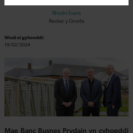
Rhodri Evans
Reolwr y Gronfa
Wedi ei gyhoeddi:
19/02/2024
Mae Banc Busnes Prydain yn cyhoeddi