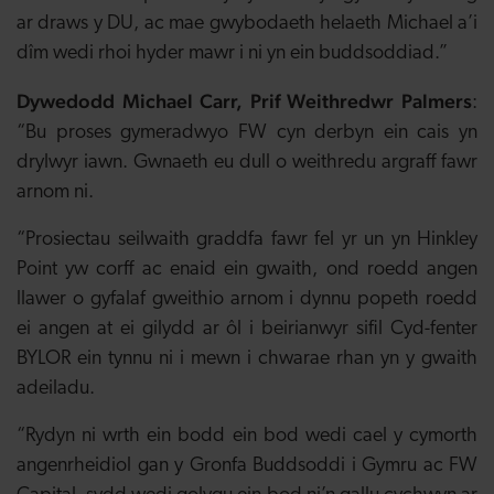
ar draws y DU, ac mae gwybodaeth helaeth Michael a’i
dîm wedi rhoi hyder mawr i ni yn ein buddsoddiad.”
Dywedodd Michael Carr, Prif Weithredwr Palmers
:
“Bu proses gymeradwyo FW cyn derbyn ein cais yn
drylwyr iawn. Gwnaeth eu dull o weithredu argraff fawr
arnom ni.
“Prosiectau seilwaith graddfa fawr fel yr un yn Hinkley
Point yw corff ac enaid ein gwaith, ond roedd angen
llawer o gyfalaf gweithio arnom i dynnu popeth roedd
ei angen at ei gilydd ar ôl i beirianwyr sifil Cyd-fenter
BYLOR ein tynnu ni i mewn i chwarae rhan yn y gwaith
adeiladu.
“Rydyn ni wrth ein bodd ein bod wedi cael y cymorth
angenrheidiol gan y Gronfa Buddsoddi i Gymru ac FW