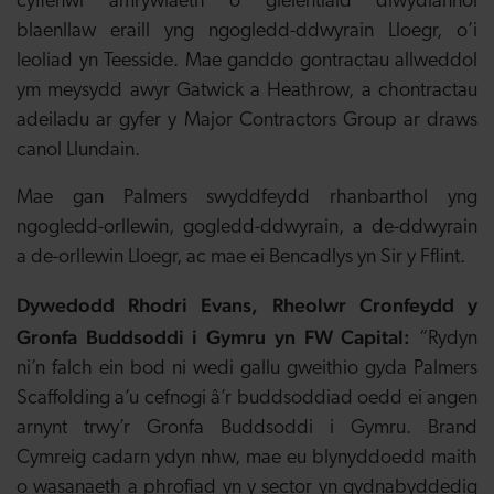
cyflenwi amrywiaeth o gleientiaid diwydiannol
blaenllaw eraill yng ngogledd-ddwyrain Lloegr, o’i
leoliad yn Teesside. Mae ganddo gontractau allweddol
ym meysydd awyr Gatwick a Heathrow, a chontractau
adeiladu ar gyfer y Major Contractors Group ar draws
canol Llundain.
Mae gan Palmers swyddfeydd rhanbarthol yng
ngogledd-orllewin, gogledd-ddwyrain, a de-ddwyrain
a de-orllewin Lloegr, ac mae ei Bencadlys yn Sir y Fflint.
Dywedodd Rhodri Evans, Rheolwr Cronfeydd y
Gronfa Buddsoddi i Gymru yn FW Capital:
“Rydyn
ni’n falch ein bod ni wedi gallu gweithio gyda Palmers
Scaffolding a’u cefnogi â’r buddsoddiad oedd ei angen
arnynt trwy’r Gronfa Buddsoddi i Gymru. Brand
Cymreig cadarn ydyn nhw, mae eu blynyddoedd maith
o wasanaeth a phrofiad yn y sector yn gydnabyddedig