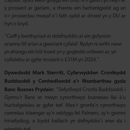
Capital, sydd wedi golygu ein bod ni’n gallu cychwyn ar
y prosiect ar garlam, a rhannu ein harbenigedd ag un
o’r prosiectau mwyaf o’i fath sydd ar droed yn y DU ar
hyn o bryd.
“Caiff y benthyciad ei ddefnyddio at ein gofynion
ariannu llif arian a gwariant cyfalaf. Rydyn ni wrthi nawr
yn ehangu ein hôl troed yn y gogledd-orllewin ac yn
cyllidebu ar gyfer trosiant o £31M yn 2024.”
Dywedodd Mark Sterritt, Cyfarwyddwr Cronfeydd
Buddsoddi y Cenhedloedd a’r Rhanbarthau gyda
Banc Busnes Prydain:
“Sefydlwyd Cronfa Buddsoddi i
Gymru'r Banc er mwyn cynorthwyo busnesau llai â’u
huchelgeisiau ar gyfer twf. Mae’r gronfa’n cynorthwyo
cwmnïau blaengar sy’n esblygu fel Palmers, sy’n gwmni
hirsefydlog, a bydd bellach yn defnyddio’i enw da i
wireddu twf.