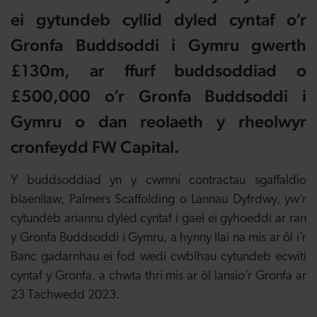
ei gytundeb cyllid dyled cyntaf o’r
Gronfa Buddsoddi i Gymru gwerth
£130m, ar ffurf buddsoddiad o
£500,000 o’r Gronfa Buddsoddi i
Gymru o dan reolaeth y rheolwyr
cronfeydd FW Capital.
Y buddsoddiad yn y cwmni contractau sgaffaldio
blaenllaw, Palmers Scaffolding o Lannau Dyfrdwy, yw’r
cytundeb ariannu dyled cyntaf i gael ei gyhoeddi ar ran
y Gronfa Buddsoddi i Gymru, a hynny llai na mis ar ôl i’r
Banc gadarnhau ei fod wedi cwblhau cytundeb ecwiti
cyntaf y Gronfa, a chwta thri mis ar ôl lansio’r Gronfa ar
23 Tachwedd 2023.