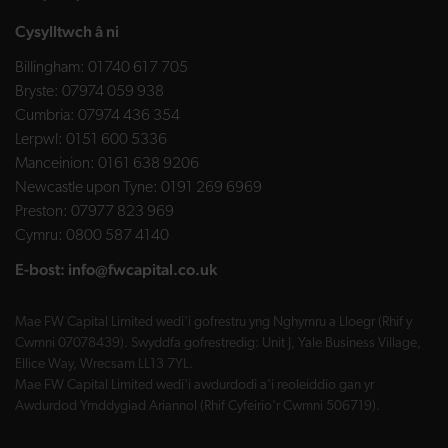
Cysylltwch â ni
Billingham:
01740 617 705
Bryste:
07974 059 938
Cumbria:
07974 436 354
Lerpwl:
0151 600 5336
Manceinion:
0161 638 9206
Newcastle upon Tyne:
0191 269 6969
Preston:
07977 823 969
Cymru:
0800 587 4140
E-bost:
info@fwcapital.co.uk
Mae FW Capital Limited wedi'i gofrestru yng Nghymru a Lloegr (Rhif y
Cwmni 07078439). Swyddfa gofrestredig: Unit J, Yale Business Village,
Ellice Way, Wrecsam LL13 7YL.
Mae FW Capital Limited wedi'i awdurdodi a'i reoleiddio gan yr
Awdurdod Ymddygiad Ariannol (Rhif Cyfeirio'r Cwmni 506719).