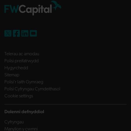
FW Capital on X
FW Capital on Facebook
FW Capital on LinkedIn
FW Capital on YouTube
Telerau ac amodau
Polisi preifatrwydd
Hygyrchedd
Sitemap
Polisi’r Iaith Gymraeg
Polisi Cyfryngau Cymdeithasol
Cookie settings
Dolenni defnyddiol
Cyfryngau
Manylion y cwmni