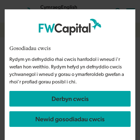
Skip to main content
Cymraeg
English
Mewngofnodi
Search the
Breadcrumb
Hafan
Gosodiadau cwcis
Y Gronfa Buddsoddi i Gymru’n
Rydym yn defnyddio rhai cwcis hanfodol i wneud i'r
cyhoeddi ei gytundeb cyllid
wefan hon weithio. Rydym hefyd yn defnyddio cwcis
dyled cyntaf
ychwanegol i wneud y gorau o ymarferoldeb gwefan a
rhoi'r profiad gorau posibl i chi.
Derbyn cwcis
Newid gosodiadau cwcis