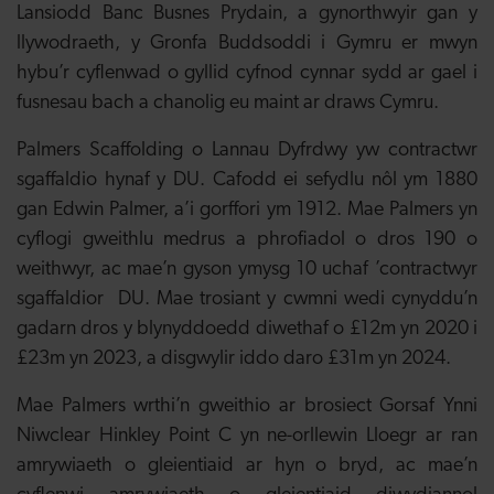
Lansiodd Banc Busnes Prydain, a gynorthwyir gan y
llywodraeth, y Gronfa Buddsoddi i Gymru er mwyn
hybu’r cyflenwad o gyllid cyfnod cynnar sydd ar gael i
fusnesau bach a chanolig eu maint ar draws Cymru.
Palmers Scaffolding o Lannau Dyfrdwy yw contractwr
sgaffaldio hynaf y DU. Cafodd ei sefydlu nôl ym 1880
gan Edwin Palmer, a’i gorffori ym 1912. Mae Palmers yn
cyflogi gweithlu medrus a phrofiadol o dros 190 o
weithwyr, ac mae’n gyson ymysg 10 uchaf ’
contractwyr
sgaffaldior
DU. Mae trosiant y cwmni wedi cynyddu’n
gadarn dros y blynyddoedd diwethaf o £12m yn 2020 i
£23m yn 2023, a disgwylir iddo daro £31m yn 2024.
Mae Palmers wrthi’n gweithio ar brosiect Gorsaf Ynni
Niwclear Hinkley Point C yn ne-orllewin Lloegr ar ran
amrywiaeth o gleientiaid ar hyn o bryd, ac mae’n