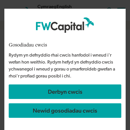
Skip to main content
Cymraeg
English
Mewngofnodi
Search the
Breadcrumb
Y Drenewydd
Gosodiadau cwcis
Rydym yn defnyddio rhai cwcis hanfodol i wneud i'r
Rydym yn cynnig benthyciadau ac
wefan hon weithio. Rydym hefyd yn defnyddio cwcis
ychwanegol i wneud y gorau o ymarferoldeb gwefan a
ecwiti allan o'n swyddfa yn y
rhoi'r profiad gorau posibl i chi.
Drenewydd i helpu busnesau
Derbyn cwcis
Canolbarth Cymru
Newid gosodiadau cwcis