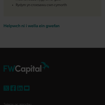
Rydym yn croesawu cwn cymorth
Helpwch ni i wella ein gwefan
FW Capital on X
FW Capital on Facebook
FW Capital on LinkedIn
FW Capital on YouTube
Telerau ac amodau