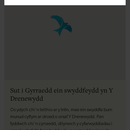
Sut i Gyrraedd ein swyddfeydd yn Y
Drenewydd
Os ydych chi'n teithio ar y trên, mae ein swyddfa bum
munud cyflym ar droed o orsaf Y Drenewydd. Pan
fyddwch chi'n cyrraedd, dilynwch y cyfarwyddiadau i