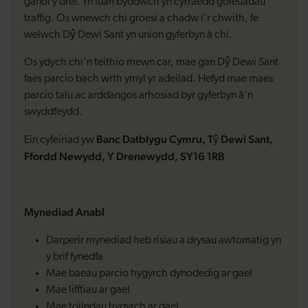
ganol y dref. Yn fuan byddwch yn cyrraedd goleuadau
traffig. Os wnewch chi groesi a chadw i'r chwith, fe
welwch Dŷ Dewi Sant yn union gyferbyn â chi.
Os ydych chi'n teithio mewn car, mae gan Dŷ Dewi Sant
faes parcio bach wrth ymyl yr adeilad. Hefyd mae maes
parcio talu ac arddangos arhosiad byr gyferbyn â'n
swyddfeydd.
Banc Datblygu Cymru, Tŷ Dewi Sant,
Ein cyfeiriad yw
Ffordd Newydd, Y Drenewydd, SY16 1RB
Mynediad Anabl
Darperir mynediad heb risiau a drysau awtomatig yn
y brif fynedfa
Mae baeau parcio hygyrch dynodedig ar gael
Mae lifftiau ar gael
Mae toiledau hygyrch ar gael