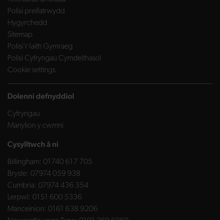
Polisi preifatrwydd
Hygyrchedd
Sitemap
Polisi’r Iaith Gymraeg
Polisi Cyfryngau Cymdeithasol
Cookie settings
Dolenni defnyddiol
Cyfryngau
Manylion y cwmni
Cysylltwch â ni
Billingham:
01740 617 705
Bryste:
07974 059 938
Cumbria:
07974 436 354
Lerpwl:
0151 600 5336
Manceinion:
0161 638 9206